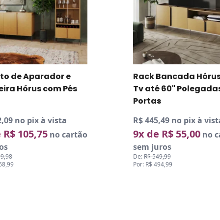
ancada Hórus para
Armário Multiuso Na
 60" Polegadas 4
Portas 3 Prateleiras 
Rodízios
9 no pix à vista
R$ 275,39 no pix à vist
R$ 55,00
6x de R$ 51,00
no cartão
no c
os
sem juros
,99
De:
R$ 339,99
4,99
Por: R$ 305,99