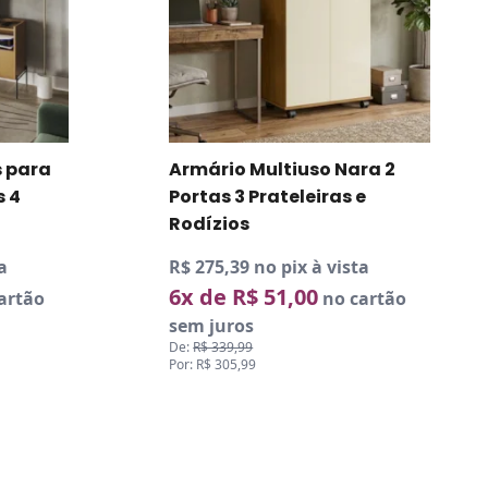
6x de R$ 51,00
no cartão
sem juros
De:
R$ 339,99
Por: R$ 305,99
ra 2
e
a
artão