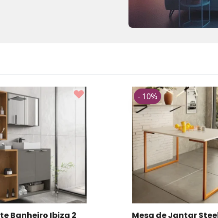
- 10%
 Jantar Steel Estilo
Gabinete Armario B