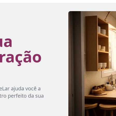
ua
oração
eLar ajuda você a
ro perfeito da sua