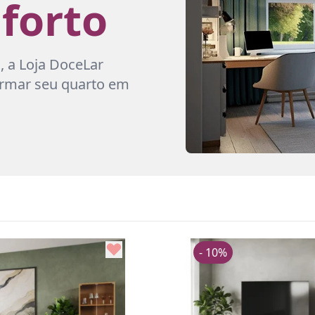
forto
, a Loja DoceLar
formar seu quarto em
- 10%