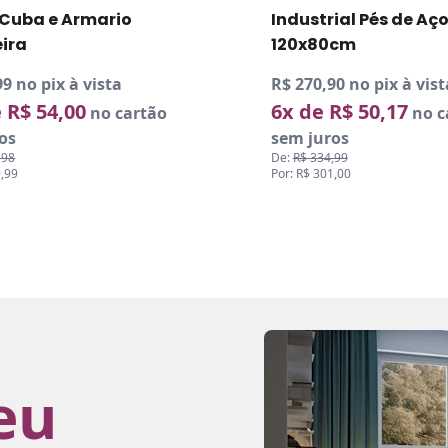
ial Pés de Aço
Pia de Coluna Maca
0cm
Rodízios
0 no pix à vista
R$ 259,19 no pix à vist
R$ 50,17
5x de R$ 57,60
no cartão
no c
os
sem juros
,99
De:
R$ 319,99
1,00
Por: R$ 287,99
eu