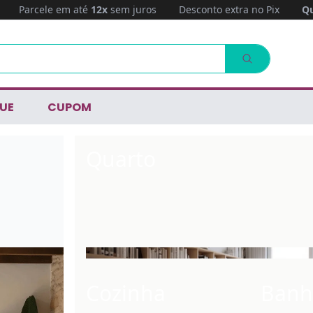
Parcele em até
12x
sem juros
Desconto extra no Pix
Qu
UE
CUPOM
Quarto
Cozinha
Banh