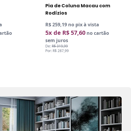
u com
a
artão