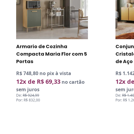
Conjunto de Aparador e
Rack B
Cristaleira Hórus com Pés
Tv até
de Aço
Portas
R$ 1.142,09 no pix à vista
R$ 445,4
12x de R$ 105,75
9x de 
no cartão
sem juros
sem jur
De:
R$ 1.409,98
De:
R$ 549
Por: R$ 1.268,99
Por: R$ 49