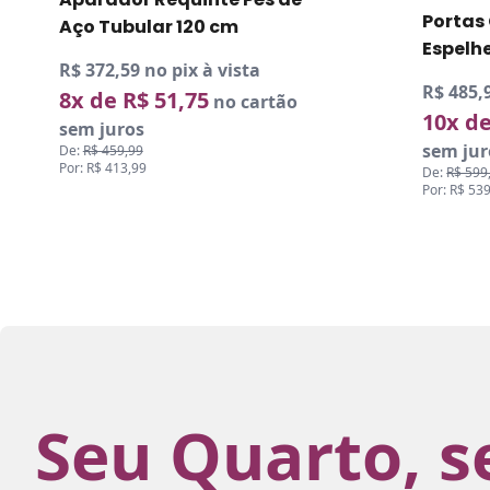
Portas Cuba e Armario
Industr
Espelheira
120x8
R$ 485,99 no pix à vista
R$ 270,9
10x de R$ 54,00
6x de 
no cartão
sem juros
sem jur
De:
R$ 599,98
De:
R$ 334
Por: R$ 539,99
Por: R$ 30
Seu Quarto, s