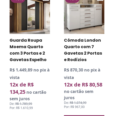
Guarda Roupa
Cômoda London
Moema Quarto
Quarto com 7
com 3 Portas e 2
Gavetas 2 Portas
Gavetas Espelho
e Rodízios
R$ 1.449,89 no pix à
R$ 870,30 no pix à
vista
vista
12x de R$
12x de R$ 80,58
134,25
no cartão sem
no cartão
juros
sem juros
De:
R$ 1.074,99
De:
R$ 1.789,99
Por: R$ 967,00
Por: R$ 1.610,99