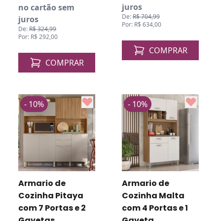
juros
no cartão sem
De:
R$ 704,99
juros
Por: R$ 634,00
De:
R$ 324,99
Por: R$ 292,00
COMPRAR
COMPRAR
- 10%
- 10%
Armario de
Armario de
Cozinha Pitaya
Cozinha Malta
com 7 Portas e 2
com 4 Portas e 1
Gavetas
Gaveta