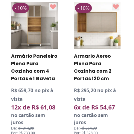
- 10%
- 10%
Armário Paneleiro
Armario Aereo
Plena Para
Plena Para
Cozinha com 4
Cozinha com 2
Portas e 1 Gaveta
Portas 120 cm
R$ 659,70 no pix à
R$ 295,20 no pix à
vista
vista
12x de R$ 61,08
6x de R$ 54,67
no cartão sem
no cartão sem
juros
juros
De:
R$ 814,99
De:
R$ 364,99
Por: R$ 733,00
Por: R$ 328,00