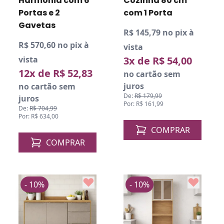
Harmonia com 6
Cozinha 80 cm
Portas e 2
com 1 Porta
Gavetas
R$ 145,79 no pix à
R$ 570,60 no pix à
vista
vista
3x de R$ 54,00
12x de R$ 52,83
no cartão sem
juros
no cartão sem
De:
R$ 179,99
juros
Por: R$ 161,99
De:
R$ 704,99
Por: R$ 634,00
COMPRAR
COMPRAR
- 10%
- 10%