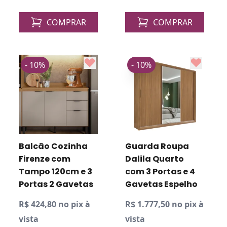
COMPRAR
COMPRAR
- 10%
- 10%
Balcão Cozinha
Guarda Roupa
Firenze com
Dalila Quarto
Tampo 120cm e 3
com 3 Portas e 4
Portas 2 Gavetas
Gavetas Espelho
R$ 424,80 no pix à
R$ 1.777,50 no pix à
vista
vista