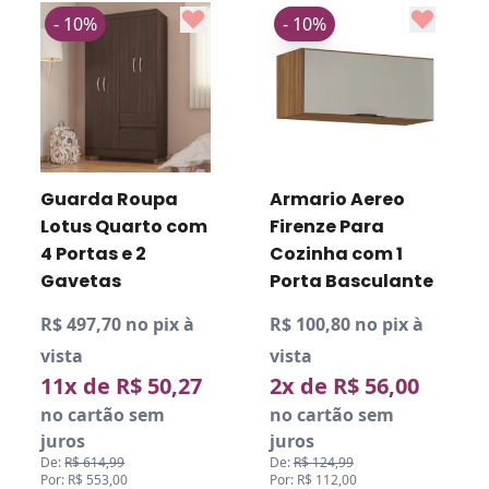
- 10%
- 10%
Guarda Roupa
Armario Aereo
Lotus Quarto com
Firenze Para
4 Portas e 2
Cozinha com 1
Gavetas
Porta Basculante
R$ 497,70 no pix à
R$ 100,80 no pix à
vista
vista
11x de R$ 50,27
2x de R$ 56,00
no cartão sem
no cartão sem
juros
juros
De:
R$ 614,99
De:
R$ 124,99
Por: R$ 553,00
Por: R$ 112,00