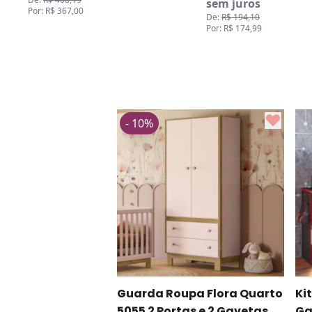
sem juros
Por: R$ 367,00
De:
R$ 194,10
Por: R$ 174,99
- 10%
Guarda Roupa Flora Quarto
Ki
5055 2 Portas e 2 Gavetas
Ga