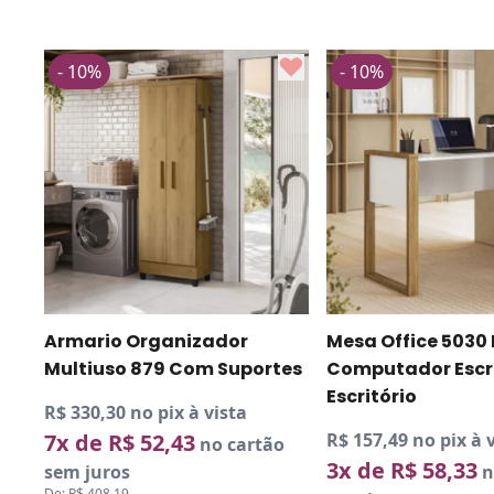
- 10%
- 10%
Armario Organizador
Mesa Office 5030
Multiuso 879 Com Suportes
Computador Escr
Escritório
R$ 330,30 no pix à vista
7x de R$ 52,43
R$ 157,49 no pix à 
no cartão
3x de R$ 58,33
sem juros
n
De:
R$ 408,19