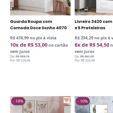
Guarda Roupa com
Livreiro 3420 com
Comoda Doce Sonho 4070
e 5 Prateleiras
R$ 476,99 no pix à vista
R$ 294,29 no pix à 
10x de R$ 53,00
6x de R$ 54,50
no cartão
n
sem juros
sem juros
De:
R$ 588,76
De:
R$ 362,90
Por: R$ 529,99
Por: R$ 326,99
- 10%
- 10%