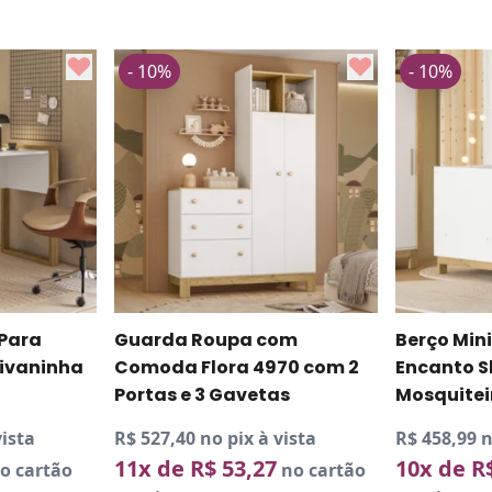
- 10%
- 10%
 Para
Guarda Roupa com
Berço Min
ivaninha
Comoda Flora 4970 com 2
Encanto S
Portas e 3 Gavetas
Mosquitei
vista
R$ 527,40 no pix à vista
R$ 458,99 n
11x de R$ 53,27
10x de R
o cartão
no cartão