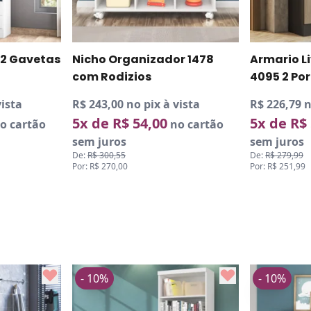
 2 Gavetas
Nicho Organizador 1478
Armario L
com Rodizios
4095 2 Por
vista
R$ 243,00 no pix à vista
R$ 226,79 n
5x de R$ 54,00
5x de R$
o cartão
no cartão
sem juros
sem juros
De:
R$ 300,55
De:
R$ 279,99
Por: R$ 270,00
Por: R$ 251,99
- 10%
- 10%