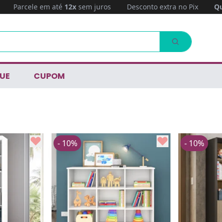
Parcele em até
12x
sem juros
Desconto extra no Pix
Qu
UE
CUPOM
- 10%
- 10%