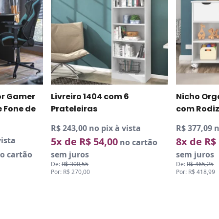
r Gamer
Livreiro 1404 com 6
Nicho Org
 Fone de
Prateleiras
com Rodiz
R$ 243,00 no pix à vista
R$ 377,09 n
vista
5x de R$ 54,00
8x de R$
no cartão
o cartão
sem juros
sem juros
De:
R$ 300,55
De:
R$ 465,25
Por: R$ 270,00
Por: R$ 418,99