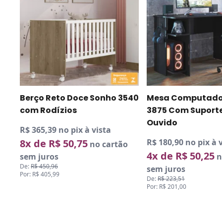
Berço Reto Doce Sonho 3540
Mesa Computado
com Rodízios
3875 Com Suporte
Ouvido
R$ 365,39 no pix à vista
8x de R$ 50,75
R$ 180,90 no pix à 
no cartão
4x de R$ 50,25
sem juros
n
De:
R$ 450,96
sem juros
Por: R$ 405,99
De:
R$ 223,51
Por: R$ 201,00