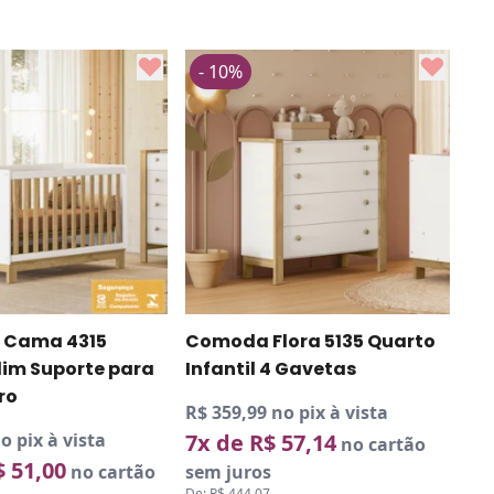
- 10%
i Cama 4315
Comoda Flora 5135 Quarto
lim Suporte para
Infantil 4 Gavetas
ro
R$ 359,99 no pix à vista
o pix à vista
7x de R$ 57,14
no cartão
$ 51,00
no cartão
sem juros
De:
R$ 444,07