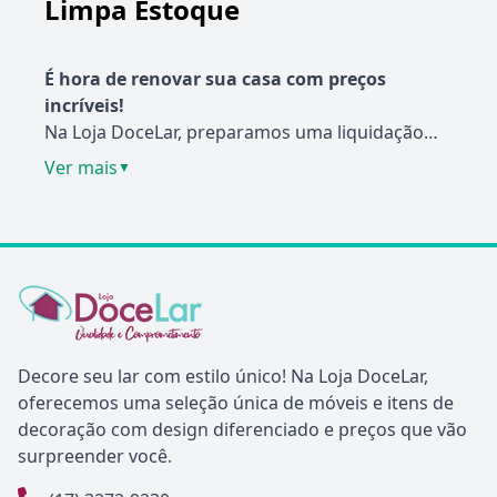
Limpa Estoque
É hora de renovar sua casa com preços
incríveis!
Na Loja DoceLar, preparamos uma liquidação
imperdível para você. São móveis de alta
Descontos incríveis:
Economize em móveis
Ver mais
▼
qualidade com descontos absurdos em todas as
novos para todos os ambientes da sua casa.
peças!
Variedade de produtos:
Encontre sofás, camas,
cozinhas, mesas, cadeiras e muito mais com
Por que você não pode perder essa
preços especiais.
Não perca tempo e aproveite essa promoção
oportunidade?
Qualidade garantida:
relâmpago!
Todos os nossos móveis
são fabricados com materiais de alta qualidade
e possuem garantia.
Últimas peças:
Corra e garanta já o seu antes
Decore seu lar com estilo único! Na Loja DoceLar,
que acabe!
oferecemos uma seleção única de móveis e itens de
decoração com design diferenciado e preços que vão
surpreender você.