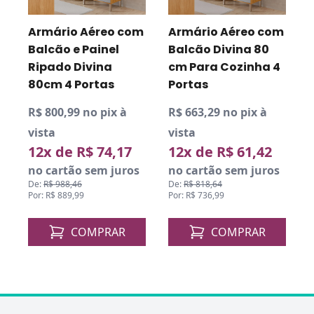
m
Armário Aéreo com
Armário Aéreo com
Balcão e Painel
Balcão Divina 80
Ripado Divina
cm Para Cozinha 4
80cm 4 Portas
Portas
R$ 800,99 no pix à
R$ 663,29 no pix à
R
vista
vista
v
12x de R$ 74,17
12x de R$ 61,42
no cartão sem juros
no cartão sem juros
De:
R$ 988,46
De:
R$ 818,64
D
Por: R$ 889,99
Por: R$ 736,99
P
COMPRAR
COMPRAR