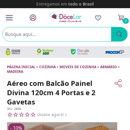
Entregamos em
todo o Brasil
0
PÁGINA INICIAL
>
COZINHA
>
MOVEIS DE COZINHA
>
ARMÁRIO
>
MADEIRA
Aéreo com Balcão Painel
Divina 120cm 4 Portas e 2
Gavetas
SKU:
28049
Avalie agora!
- 10%