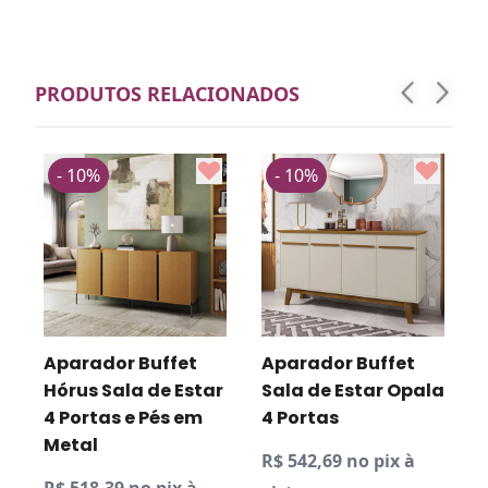
PRODUTOS RELACIONADOS
- 10%
- 10%
Aparador Buffet
Aparador Buffet
0
Hórus Sala de Estar
Sala de Estar Opala
4 Portas e Pés em
4 Portas
Metal
R$ 542,69 no pix à
R