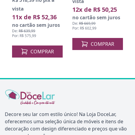
R$ 518,39 no pix à
vista
v
vista
12x de R$ 50,25
11x de R$ 52,36
o
no cartão sem juros
De:
R$ 669,99
D
no cartão sem juros
Por: R$ 602,99
P
De:
R$ 639,99
Por: R$ 575,99
COMPRAR
COMPRAR
Decore seu lar com estilo único! Na Loja DoceLar,
oferecemos uma seleção única de móveis e itens de
decoração com design diferenciado e preços que vão