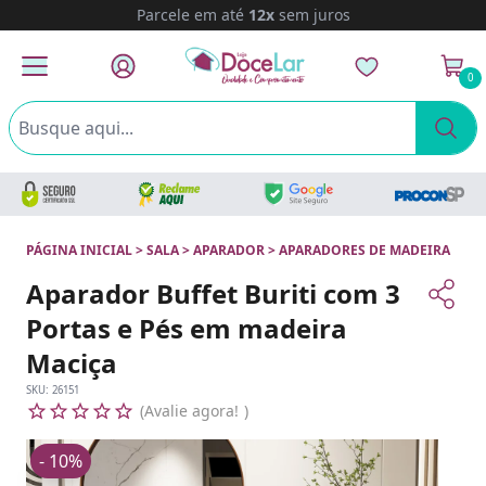
Parcele em até
12x
sem juros
0
PÁGINA INICIAL
>
SALA
>
APARADOR
>
APARADORES DE MADEIRA
Aparador Buffet Buriti com 3
Portas e Pés em madeira
Maciça
SKU:
26151
Avalie agora!
- 10%