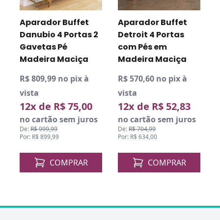
v
Aparador Buffet
Aparador Buffet
s
Danubio 4 Portas 2
Detroit 4 Portas
Gavetas Pé
com Pés em
D
P
Madeira Maciça
Madeira Maciça
R$ 809,99 no pix à
R$ 570,60 no pix à
vista
vista
12x de R$ 75,00
12x de R$ 52,83
no cartão sem juros
no cartão sem juros
De:
R$ 999,99
De:
R$ 704,99
Por: R$ 899,99
Por: R$ 634,00
COMPRAR
COMPRAR