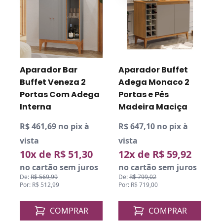
Aparador Bar
Aparador Buffet
Buffet Veneza 2
Adega Monaco 2
Portas Com Adega
Portas e Pés
Interna
Madeira Maciça
R$ 461,69 no pix à
R$ 647,10 no pix à
R
vista
vista
v
10x de R$ 51,30
12x de R$ 59,92
no cartão sem juros
no cartão sem juros
De:
R$ 569,99
De:
R$ 799,02
D
Por: R$ 512,99
Por: R$ 719,00
P
COMPRAR
COMPRAR