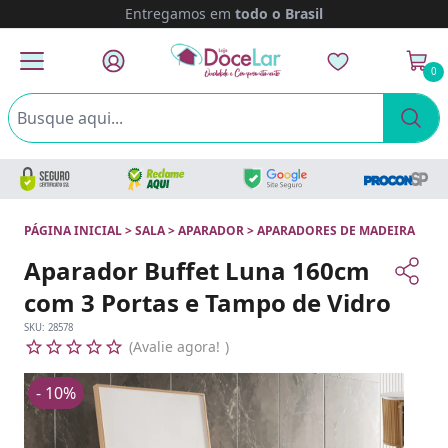
Entregamos em
todo o Brasil
0
PÁGINA INICIAL
>
SALA
>
APARADOR
>
APARADORES DE MADEIRA
Aparador Buffet Luna 160cm
com 3 Portas e Tampo de Vidro
SKU:
28578
Avalie agora!
- 10%