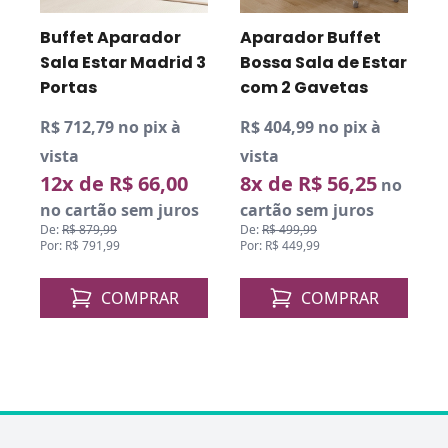
Buffet Aparador
Aparador Buffet
A
r
Sala Estar Madrid 3
Bossa Sala de Estar
I
Portas
com 2 Gavetas
P
R$ 712,79 no pix à
R$ 404,99 no pix à
R
vista
vista
12x de R$ 66,00
8x de R$ 56,25
v
no
1
no cartão sem juros
cartão sem juros
De:
R$ 879,99
De:
R$ 499,99
n
Por: R$ 791,99
Por: R$ 449,99
D
P
COMPRAR
COMPRAR