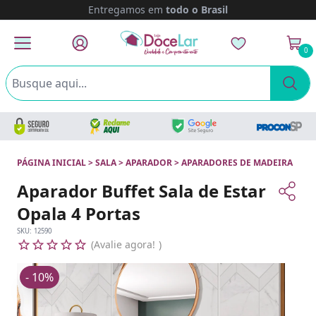
Parcele em até
12x
sem juros
0
PÁGINA INICIAL
>
SALA
>
APARADOR
>
APARADORES DE MADEIRA
Aparador Buffet Sala de Estar
Opala 4 Portas
SKU:
12590
Avalie agora!
- 10%