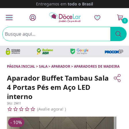
Entregamos em
todo o Brasil
0
PÁGINA INICIAL
>
SALA
>
APARADOR
>
APARADORES DE MADEIRA
Aparador Buffet Tambau Sala
4 Portas Pés em Aço LED
interno
SKU:
29411
Avalie agora!
- 10%