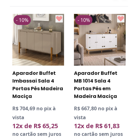
- 10%
- 10%
Aparador Buffet
Aparador Buffet
r
Imbassai Sala 4
MB 1014 Sala 4
Portas Pés Madeira
Portas Pés em
Maciça
Madeira Maciça
R
R$ 704,69 no pix à
R$ 667,80 no pix à
v
vista
vista
12x de R$ 65,25
12x de R$ 61,83
D
no cartão sem juros
no cartão sem juros
P