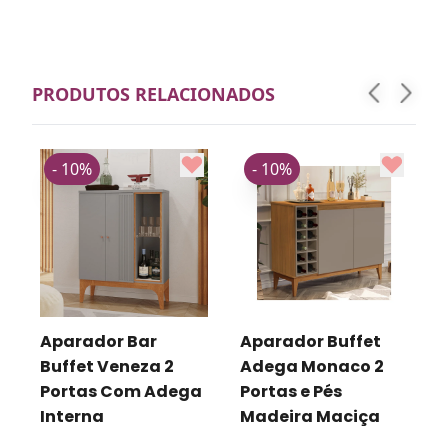
PRODUTOS RELACIONADOS
- 10%
- 10%
Aparador Bar
Aparador Buffet
Buffet Veneza 2
Adega Monaco 2
a
Portas Com Adega
Portas e Pés
Interna
Madeira Maciça