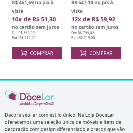
R$ 461,69 no pix à
R$ 647,10 no pix à
R
vista
vista
v
10x de R$ 51,30
12x de R$ 59,92
o
no cartão sem juros
no cartão sem juros
De:
R$ 569,99
De:
R$ 799,02
D
Por: R$ 512,99
Por: R$ 719,00
P
COMPRAR
COMPRAR
Decore seu lar com estilo único! Na Loja DoceLar,
oferecemos uma seleção única de móveis e itens de
decoração com design diferenciado e preços que vão