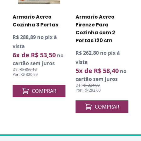
R
v
Armario Aereo
Armario Aereo
Cozinha 3 Portas
Firenze Para
Cozinha com 2
D
R$ 288,89 no pix à
P
Portas 120 cm
vista
R$ 262,80 no pix à
6x de R$ 53,50
o
no
vista
cartão sem juros
5x de R$ 58,40
De:
R$ 356,12
no
Por: R$ 320,99
cartão sem juros
De:
R$ 324,99
COMPRAR
Por: R$ 292,00
COMPRAR