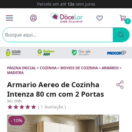
Parcele em até
12x
sem juros
0
PÁGINA INICIAL
>
COZINHA
>
MOVEIS DE COZINHA
>
ARMÁRIO
>
MADEIRA
Armario Aereo de Cozinha
Intenza 80 cm com 2 Portas
SKU:
25585
1
Avaliação
- 10%