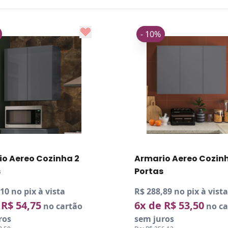
- 10%
inha 2
Armario Aereo Cozinha 3
Portas
ista
R$ 288,89 no pix à vista
6x de R$ 53,50
 cartão
no cartão
sem juros