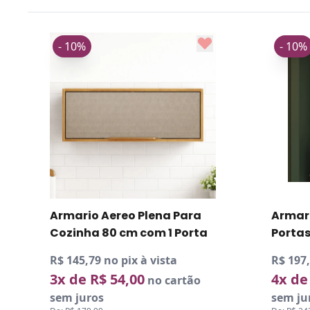
10%
- 10%
ario Aereo Plena Para
Armario Aereo Coz
inha 80 cm com 1 Porta
Portas
145,79 no pix à vista
R$ 197,10 no pix à v
 de R$ 54,00
4x de R$ 54,75
no cartão
no
 juros
sem juros