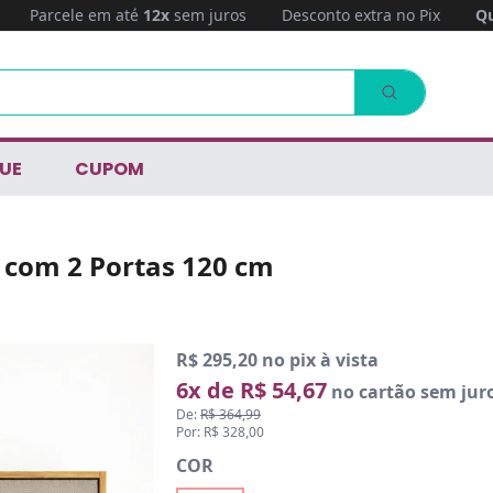
Parcele em até
12x
sem juros
Desconto extra no Pix
Qu
UE
CUPOM
 com 2 Portas 120 cm
R$ 295,20 no pix à vista
6x de R$ 54,67
no cartão sem jur
De:
R$ 364,99
Por: R$ 328,00
COR