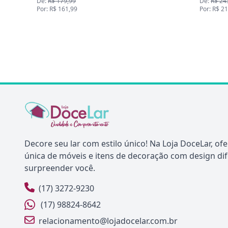
$ 179,99
De:
R$ 243,50
R$ 161,99
Por: R$ 219,00
Decore seu lar com estilo único! Na Loja DoceLar, o
única de móveis e itens de decoração com design di
surpreender você.
(17) 3272-9230
(17) 98824-8642
relacionamento@lojadocelar.com.br