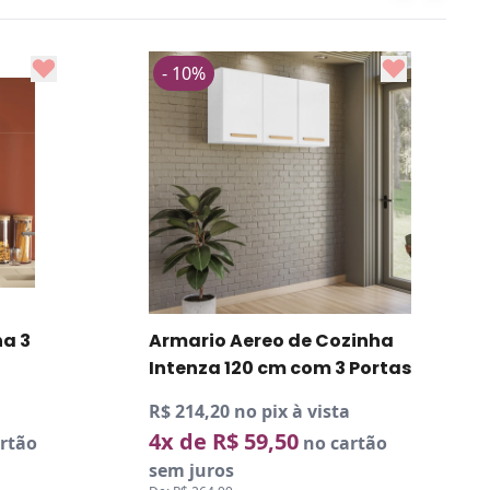
- 10%
- 10%
Armario A
Intenza 80
R$ 149,40 no
3x de R$ 
sem juros
De:
R$ 184,99
Por: R$ 166,00
Armario Aereo de Cozinha
Intenza 120 cm com 3 Portas
R$ 214,20 no pix à vista
4x de R$ 59,50
no cartão
sem juros