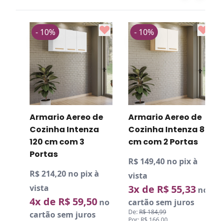
- 10%
- 10%
R
v
Armario Aereo de
Armario Aereo de
Cozinha Intenza
Cozinha Intenza 80
120 cm com 3
cm com 2 Portas
D
P
Portas
R$ 149,40 no pix à
R$ 214,20 no pix à
vista
o
vista
3x de R$ 55,33
no
4x de R$ 59,50
no
cartão sem juros
De:
R$ 184,99
cartão sem juros
Por: R$ 166,00