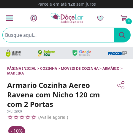
Parcele em até
12x
sem juros
0
PÁGINA INICIAL
>
COZINHA
>
MOVEIS DE COZINHA
>
ARMÁRIO
>
MADEIRA
Armario Cozinha Aereo
Ravena com Nicho 120 cm
com 2 Portas
SKU:
29900
Avalie agora!
- 10%