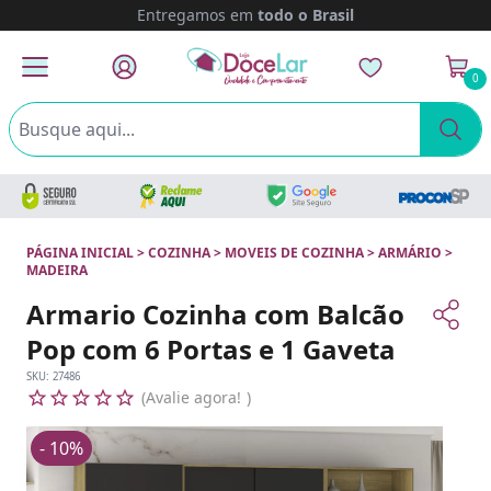
Entregamos em
todo o Brasil
0
PÁGINA INICIAL
>
COZINHA
>
MOVEIS DE COZINHA
>
ARMÁRIO
>
MADEIRA
Armario Cozinha com Balcão
Pop com 6 Portas e 1 Gaveta
SKU:
27486
Avalie agora!
- 10%