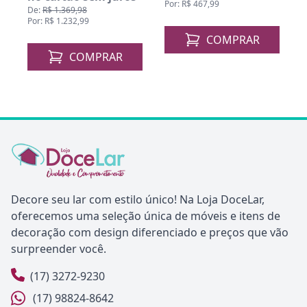
Por: R$ 467,99
P
De:
R$ 1.369,98
Por: R$ 1.232,99
COMPRAR
COMPRAR
Decore seu lar com estilo único! Na Loja DoceLar,
oferecemos uma seleção única de móveis e itens de
decoração com design diferenciado e preços que vão
surpreender você.
(17) 3272-9230
(17) 98824-8642