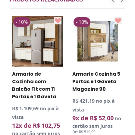
- 10%
- 10%
Armario de
Armario Cozinha 5
Cozinha com
Portas e 1 Gaveta
Balcão Fit com 11
Magazine 90
Portas e 1 Gaveta
R$ 421,19 no pix à
R
R$ 1.109,69 no pix à
vista
v
vista
9x de R$ 52,00
no
12x de R$ 102,75
cartão sem juros
De:
R$ 519,99
D
no cartão sem juros