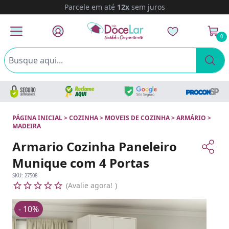
Parcele em até
12x
sem juros
0
PÁGINA INICIAL
>
COZINHA
>
MOVEIS DE COZINHA
>
ARMÁRIO
>
MADEIRA
Armario Cozinha Paneleiro
Munique com 4 Portas
SKU:
27508
Avalie agora!
- 10%