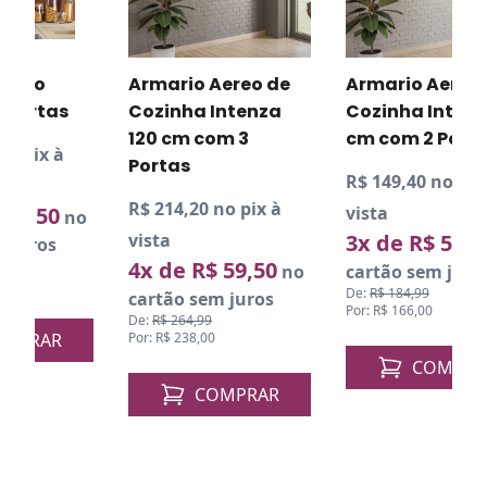
R
v
Armario Aereo de
Armario Aereo de
Cozinha Intenza
Cozinha Intenza 80
120 cm com 3
cm com 2 Portas
D
P
Portas
R$ 149,40 no pix à
R$ 214,20 no pix à
vista
o
vista
3x de R$ 55,33
no
4x de R$ 59,50
no
cartão sem juros
De:
R$ 184,99
cartão sem juros
Por: R$ 166,00
De:
R$ 264,99
Por: R$ 238,00
COMPRAR
COMPRAR