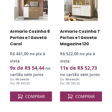
R
v
Armario Cozinha 6
Armario Cozinha 7
Portas e 1 Gaveta
Portas e 1 Gaveta
D
P
Carol
Magazine 120
R$ 441,00 no pix à
R$ 522,00 no pix à
vista
vista
9x de R$ 54,44
11x de R$ 52,73
o
no
cartão sem juros
no cartão sem juros
De:
R$ 544,99
De:
R$ 644,99
Por: R$ 490,00
Por: R$ 580,00
COMPRAR
COMPRAR