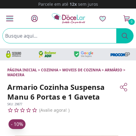
Parcele em até
12x
sem juros
0
PÁGINA INICIAL
>
COZINHA
>
MOVEIS DE COZINHA
>
ARMÁRIO
>
MADEIRA
Armario Cozinha Suspensa
Manu 6 Portas e 1 Gaveta
SKU:
29877
Avalie agora!
- 10%