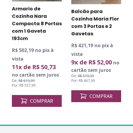
Armario de
Balcão para
D
Cozinha Nara
P
Cozinha Maria Flor
Compacta 8 Portas
com 3 Portas e 2
com 1 Gaveta
Gavetas
193cm
R$ 421,19 no pix à
R$ 502,19 no pix à
vista
vista
9x de R$ 52,00
no
11x de R$ 50,73
cartão sem juros
no cartão sem juros
De:
R$ 519,99
Por: R$ 467,99
De:
R$ 619,99
Por: R$ 557,99
COMPRAR
COMPRAR