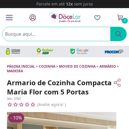
Parcele em até
12x
sem juros
0
PÁGINA INICIAL
>
COZINHA
>
MOVEIS DE COZINHA
>
ARMÁRIO
>
MADEIRA
Armario de Cozinha Compacta
Maria Flor com 5 Portas
SKU:
27357
Avalie agora!
- 10%