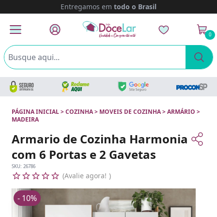
Entregamos em
todo o Brasil
0
PÁGINA INICIAL
>
COZINHA
>
MOVEIS DE COZINHA
>
ARMÁRIO
>
MADEIRA
Armario de Cozinha Harmonia
com 6 Portas e 2 Gavetas
SKU:
26786
Avalie agora!
- 10%