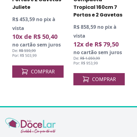
Juliete
Tropical 160cm 7
Portas e 2 Gavetas
R$ 453,59 no pix à
R
R$ 858,59 no pix à
vista
v
10x de R$ 50,40
vista
12x de R$ 79,50
no cartão sem juros
De:
R$ 559,99
D
no cartão sem juros
Por: R$ 503,99
P
De:
R$ 1.059,99
Por: R$ 953,99
COMPRAR
COMPRAR