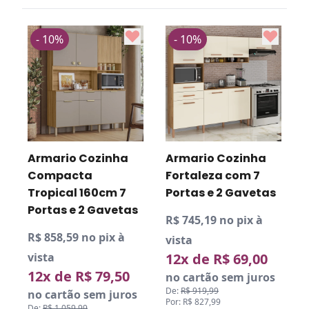
- 10%
- 10%
R
v
Armario Cozinha
Armario Cozinha
Compacta
Fortaleza com 7
Tropical 160cm 7
Portas e 2 Gavetas
D
P
Portas e 2 Gavetas
R$ 745,19 no pix à
R$ 858,59 no pix à
vista
vista
12x de R$ 69,00
12x de R$ 79,50
no cartão sem juros
De:
R$ 919,99
no cartão sem juros
Por: R$ 827,99
De:
R$ 1.059,99