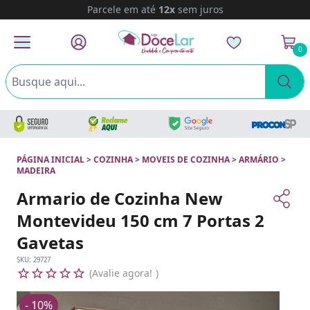
Parcele em até
12x
sem juros
0
PÁGINA INICIAL
>
COZINHA
>
MOVEIS DE COZINHA
>
ARMÁRIO
>
MADEIRA
Armario de Cozinha New
Montevideu 150 cm 7 Portas 2
Gavetas
SKU:
29727
Avalie agora!
- 10%