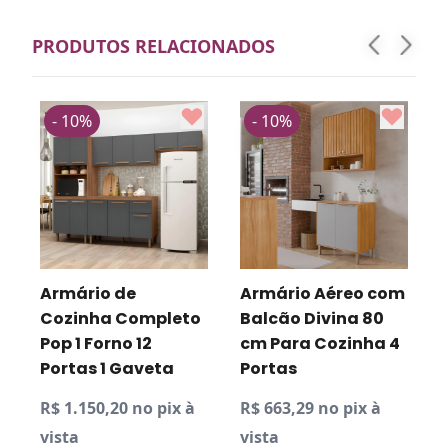
PRODUTOS RELACIONADOS
- 10%
- 10%
Armário de
Armário Aéreo com
a
Cozinha Completo
Balcão Divina 80
Pop 1 Forno 12
cm Para Cozinha 4
Portas 1 Gaveta
Portas
R$ 1.150,20 no pix à
R$ 663,29 no pix à
R
vista
vista
v