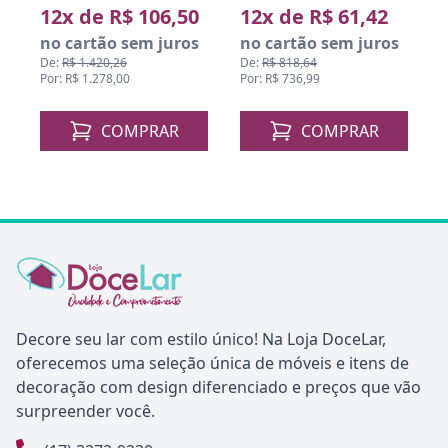
12x de R$ 106,50
12x de R$ 61,42
no cartão sem juros
no cartão sem juros
De:
R$ 1.420,26
De:
R$ 818,64
D
Por: R$ 1.278,00
Por: R$ 736,99
P
COMPRAR
COMPRAR
Decore seu lar com estilo único! Na Loja DoceLar,
oferecemos uma seleção única de móveis e itens de
decoração com design diferenciado e preços que vão
surpreender você.