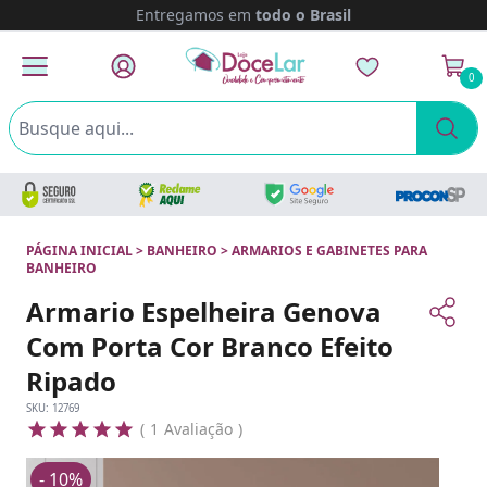
Entregamos em
todo o Brasil
0
PÁGINA INICIAL
>
BANHEIRO
>
ARMARIOS E GABINETES PARA
BANHEIRO
Armario Espelheira Genova
Com Porta Cor Branco Efeito
Ripado
SKU:
12769
1
Avaliação
- 10%