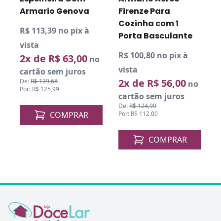
a
Armario Genova
Firenze Para
Cozinha com 1
R$ 113,39 no pix à
Porta Basculante
R
vista
R$ 100,80 no pix à
2x de R$ 63,00
v
no
vista
o
cartão sem juros
2x de R$ 56,00
De:
R$ 139,68
no
Por: R$ 125,99
D
cartão sem juros
P
De:
R$ 124,99
COMPRAR
Por: R$ 112,00
COMPRAR