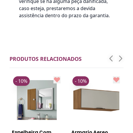
verifique se há alguma peça danificada,
caso esteja, prestaremos a devida
assistência dentro do prazo da garantia.
PRODUTOS RELACIONADOS
- 10%
- 10%
a
Espelheira Com
Armario Aereo