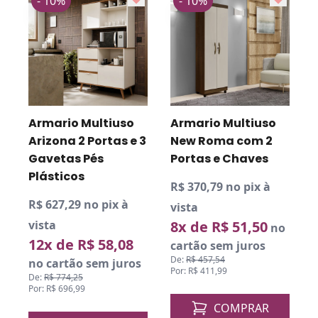
- 10%
- 10%
Armario Multiuso
Armario Multiuso
Arizona 2 Portas e 3
New Roma com 2
Gavetas Pés
Portas e Chaves
Plásticos
R$ 370,79 no pix à
R$ 627,29 no pix à
R
vista
vista
8x de R$ 51,50
v
o
no
12x de R$ 58,08
cartão sem juros
De:
R$ 457,54
no cartão sem juros
Por: R$ 411,99
De:
R$ 774,25
D
Por: R$ 696,99
P
COMPRAR