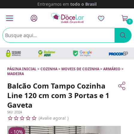
Parcele em até
12x
sem juros
0
PÁGINA INICIAL
>
COZINHA
>
MOVEIS DE COZINHA
>
ARMÁRIO
>
MADEIRA
Balcão Com Tampo Cozinha
Line 120 cm com 3 Portas e 1
Gaveta
SKU:
27224
Avalie agora!
- 10%