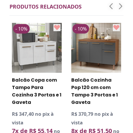
PRODUTOS RELACIONADOS
- 10%
- 10%
- 1
Balcão Copa com
Balcão Cozinha
Arma
Tampo Para
Pop 120 cm com
com 
Cozinha 3 Portas e 1
Tampo 3 Portas e 1
com 
Gaveta
Gaveta
Gav
R$ 347,40 no pix à
R$ 370,79 no pix à
R$ 58
vista
vista
vista
7x de R$ 55,14
8x de R$ 51,50
12x 
no
no