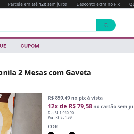
Parcele em até
12x
sem juros
Desconto extra no Pix
Qu
UE
CUPOM
anila 2 Mesas com Gaveta
R$ 859,49 no pix à vista
12x de R$ 79,58
no cartão sem ju
De:
R$ 1.060,90
Por: R$ 954,99
COR