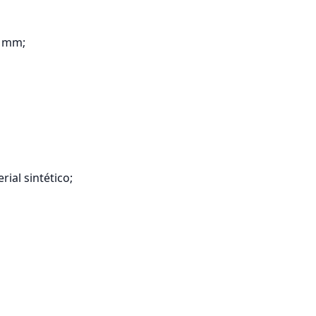
2 mm;
ial sintético;