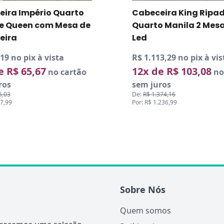
ira Império Quarto
Cabeceira King Ripa
 e Queen com Mesa de
Quarto Manila 2 Mesa
eira
Led
19 no pix à vista
R$ 1.113,29 no pix à vis
e R$ 65,67
12x de R$ 103,08
no cartão
no
ros
sem juros
5,03
De:
R$ 1.374,16
87,99
Por: R$ 1.236,99
Sobre Nós
Quem somos