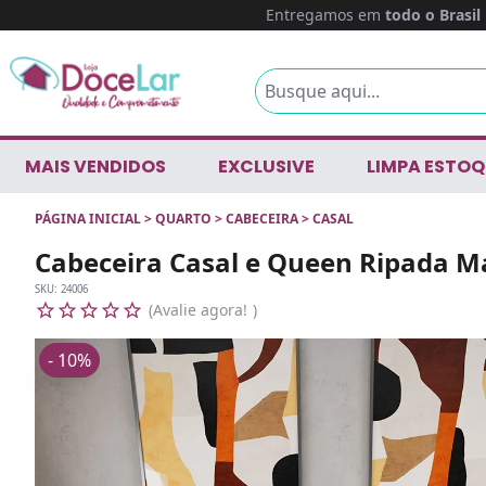
Entregamos em
todo o Brasil
MAIS VENDIDOS
EXCLUSIVE
LIMPA ESTOQ
PÁGINA INICIAL
>
QUARTO
>
CABECEIRA
>
CASAL
Cabeceira Casal e Queen Ripada M
SKU:
24006
Avalie agora!
- 10%