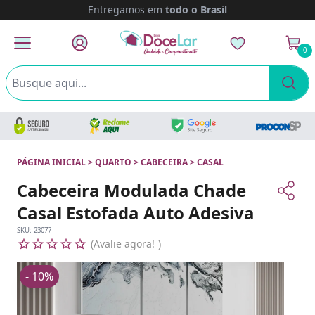
Entregamos em
todo o Brasil
0
PÁGINA INICIAL
>
QUARTO
>
CABECEIRA
>
CASAL
Cabeceira Modulada Chade
Casal Estofada Auto Adesiva
SKU:
23077
Avalie agora!
- 10%