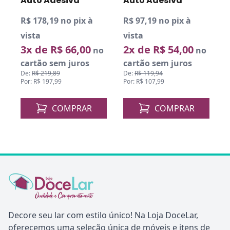
Auto Adesiva
Auto Adesiva
R$ 178,19 no pix à
R$ 97,19 no pix à
R
vista
vista
v
3x de R$ 66,00
2x de R$ 54,00
o
no
no
cartão sem juros
cartão sem juros
De:
R$ 219,89
De:
R$ 119,94
D
Por: R$ 197,99
Por: R$ 107,99
P
COMPRAR
COMPRAR
Decore seu lar com estilo único! Na Loja DoceLar,
oferecemos uma seleção única de móveis e itens de