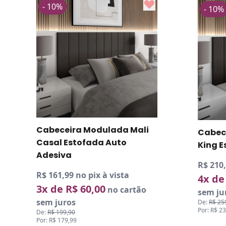
- 10%
- 10%
Cabec
Cabeceira Modulada Mali
Queen
King Estofada Auto Adesiva
Adesi
R$ 210,59 no pix à vista
R$ 178,
4x de R$ 58,50
no cartão
3x de
sem juros
sem ju
De:
R$ 259,87
Por: R$ 233,99
De:
R$ 21
Por: R$ 1