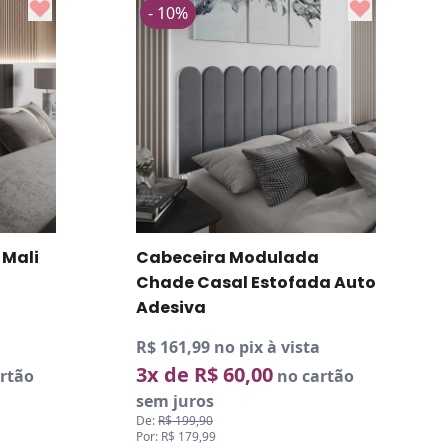
- 10%
Cabeceira Modulada
Chade King Estofada Auto
Adesiva
R$ 210,59 no pix à vista
4x de R$ 58,50
no cartão
sem juros
De:
R$ 259,87
Por: R$ 233,99
a Auto
rtão