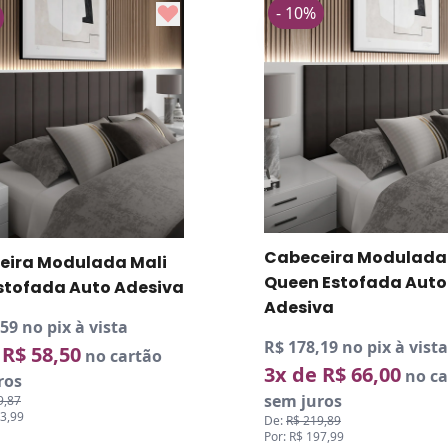
- 10%
eira Modulada Mali
Cabeceira Modulada
 Estofada Auto
Chade Casal Estofad
va
Adesiva
19 no pix à vista
R$ 161,99 no pix à vista
 R$ 66,00
3x de R$ 60,00
no cartão
no ca
ros
sem juros
9,89
De:
R$ 199,90
97,99
Por: R$ 179,99