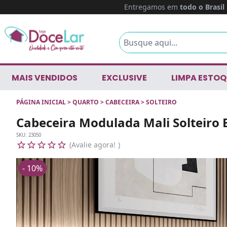
Entregamos em
todo o Brasil
MAIS VENDIDOS
EXCLUSIVE
LIMPA ESTOQ
PÁGINA INICIAL
>
QUARTO
>
CABECEIRA
>
SOLTEIRO
Cabeceira Modulada Mali Solteiro 
SKU:
23050
Avalie agora!
- 10%