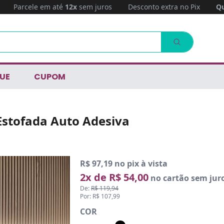
Parcele em até
12x
sem juros
Desconto extra no Pix
Qu
UE
CUPOM
Estofada Auto Adesiva
R$ 97,19 no pix à vista
2x de R$ 54,00
no cartão sem jur
De:
R$ 119,94
Por: R$ 107,99
COR