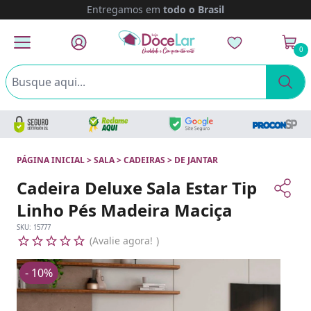
Entregamos em
todo o Brasil
0
PÁGINA INICIAL
>
SALA
>
CADEIRAS
>
DE JANTAR
Cadeira Deluxe Sala Estar Tip
Linho Pés Madeira Maciça
SKU:
15777
Avalie agora!
- 10%