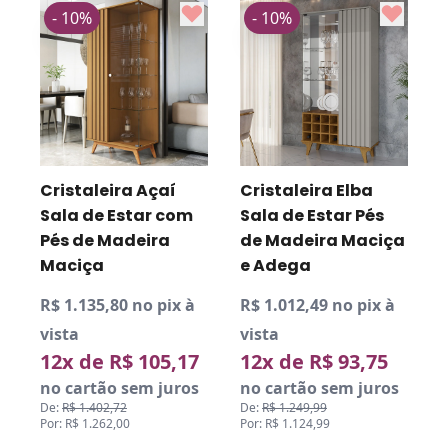
- 10%
- 10%
Cristaleira Açaí
Cristaleira Elba
C
Sala de Estar com
Sala de Estar Pés
Pés de Madeira
de Madeira Maciça
Maciça
e Adega
R$ 1.135,80 no pix à
R$ 1.012,49 no pix à
R
vista
vista
v
12x de R$ 105,17
12x de R$ 93,75
no cartão sem juros
no cartão sem juros
De:
R$ 1.402,72
De:
R$ 1.249,99
D
Por: R$ 1.262,00
Por: R$ 1.124,99
P