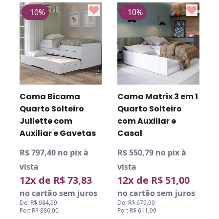
- 10%
- 10%
R
v
Cama Matrix 3 em 1
Beliche Quarto
Quarto Solteiro
Solteiro Star com
D
P
com Auxiliar e
Auxiliar
Casal
R$ 959,40 no pix à
R$ 550,79 no pix à
vista
vista
12x de R$ 88,83
12x de R$ 51,00
no cartão sem juros
De:
R$ 1.184,99
no cartão sem juros
Por: R$ 1.066,00
De:
R$ 679,99
Por: R$ 611,99