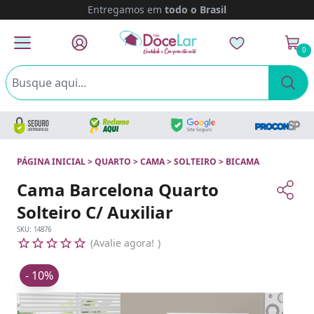
Parcele em até
12x
sem juros
0
PÁGINA INICIAL
>
QUARTO
>
CAMA
>
SOLTEIRO
>
BICAMA
Cama Barcelona Quarto
Solteiro C/ Auxiliar
SKU:
14876
Avalie agora!
- 10%