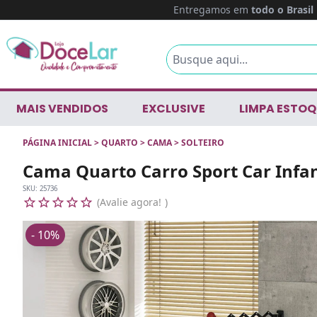
Entregamos em
todo o Brasil
MAIS VENDIDOS
EXCLUSIVE
LIMPA ESTOQ
PÁGINA INICIAL
>
QUARTO
>
CAMA
>
SOLTEIRO
Cama Quarto Carro Sport Car Infan
SKU:
25736
Avalie agora!
- 10%