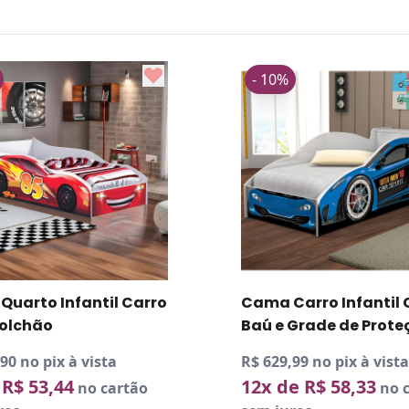
- 10%
uarto Infantil Carro
Cama Carro Infantil
olchão
Baú e Grade de Prote
90 no pix à vista
R$ 629,99 no pix à vista
 R$ 53,44
12x de R$ 58,33
no cartão
no c