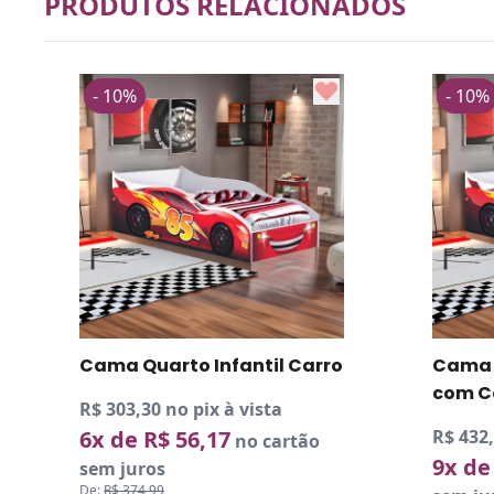
PRODUTOS RELACIONADOS
- 10%
- 10%
Cama Quarto Infantil Carro
Cama Q
com C
R$ 303,30 no pix à vista
6x de R$ 56,17
R$ 432,
no cartão
9x de
sem juros
De:
R$ 374,99