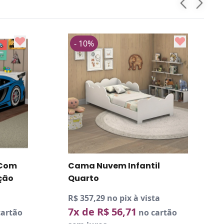
- 10%
 Com
Cama Nuvem Infantil
ção
Quarto
R$ 357,29 no pix à vista
7x de R$ 56,71
artão
no cartão