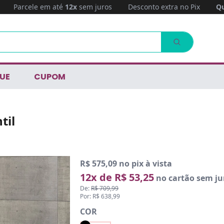
Parcele em até
12x
sem juros
Desconto extra no Pix
Qu
UE
CUPOM
til
R$ 575,09 no pix à vista
12x de R$ 53,25
no cartão sem ju
De:
R$ 709,99
Por: R$ 638,99
COR