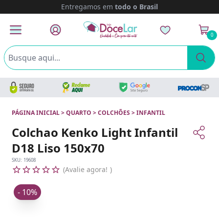
Entregamos em
todo o Brasil
0
PÁGINA INICIAL
>
QUARTO
>
COLCHÕES
>
INFANTIL
Colchao Kenko Light Infantil
D18 Liso 150x70
SKU:
19608
Avalie agora!
- 10%