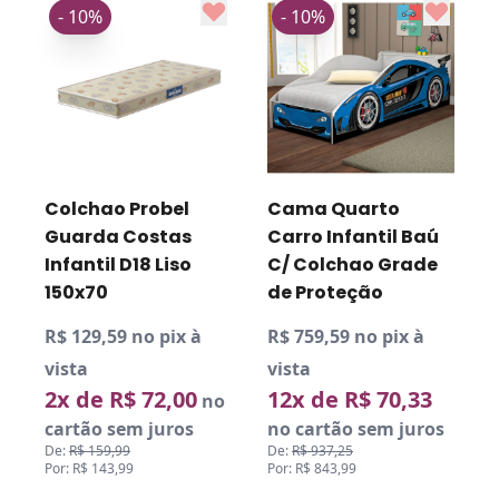
- 10%
- 10%
Colchao Probel
Cama Quarto
Guarda Costas
Carro Infantil Baú
Infantil D18 Liso
C/ Colchao Grade
150x70
de Proteção
R$ 129,59 no pix à
R$ 759,59 no pix à
R
vista
vista
v
2x de R$ 72,00
12x de R$ 70,33
o
no
cartão sem juros
no cartão sem juros
De:
R$ 159,99
De:
R$ 937,25
D
Por: R$ 143,99
Por: R$ 843,99
P