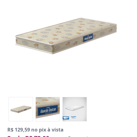
R$ 129,59 no pix à vista