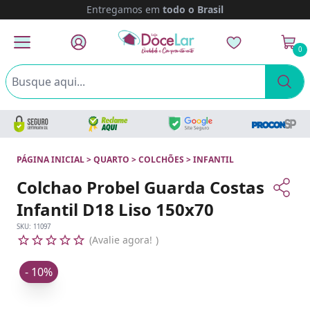
Entregamos em
todo o Brasil
0
PÁGINA INICIAL
>
QUARTO
>
COLCHÕES
>
INFANTIL
Colchao Probel Guarda Costas
Infantil D18 Liso 150x70
SKU:
11097
Avalie agora!
- 10%