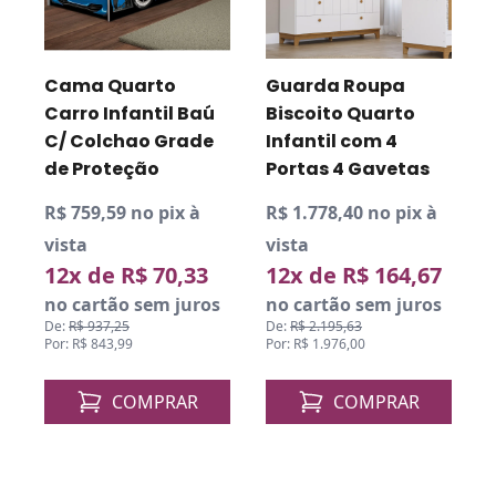
Cama Quarto
Guarda Roupa
Carro Infantil Baú
Biscoito Quarto
C/ Colchao Grade
Infantil com 4
de Proteção
Portas 4 Gavetas
R$ 759,59 no pix à
R$ 1.778,40 no pix à
R
vista
vista
v
12x de R$ 70,33
12x de R$ 164,67
o
no cartão sem juros
no cartão sem juros
De:
R$ 937,25
De:
R$ 2.195,63
D
Por: R$ 843,99
Por: R$ 1.976,00
P
COMPRAR
COMPRAR