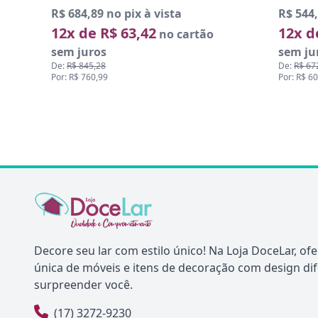
R$ 544,50 no pix à vista
R$ 809,
12x de R$ 50,42
12x d
no cartão
sem juros
sem ju
De:
R$ 672,59
De:
R$ 99
Por: R$ 605,00
Por: R$ 8
Decore seu lar com estilo único! Na Loja DoceLar, o
única de móveis e itens de decoração com design di
surpreender você.
(17) 3272-9230