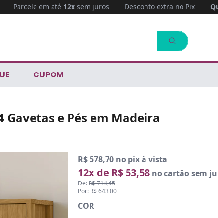
Parcele em até
12x
sem juros
Desconto extra no Pix
Qu
UE
CUPOM
4 Gavetas e Pés em Madeira
R$ 578,70 no pix à vista
12x de R$ 53,58
no cartão sem ju
De:
R$ 714,45
Por: R$ 643,00
COR