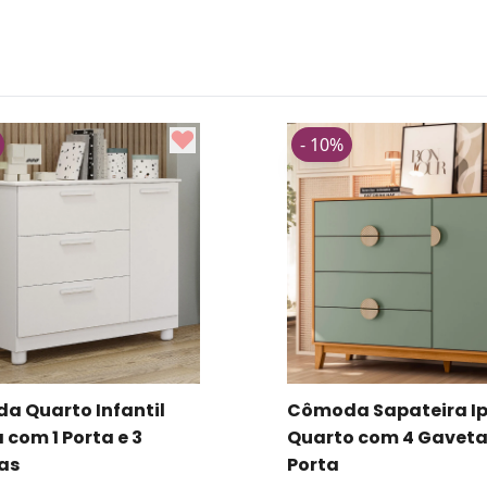
- 10%
a Sapateira Ipe
Cômoda Sapateira O
 com 4 Gavetas e 1
Quarto Com 4 Gavetas
Porta