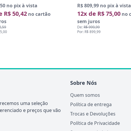
99 no pix à vista
R$ 416,70 no pix à vista
e R$ 75,00
9x de R$ 51,44
no cartão
no ca
ros
sem juros
9,99
De:
R$ 514,99
99,99
Por: R$ 463,00
Sobre Nós
Quem somos
ferecemos uma seleção
Política de entrega
ferenciado e preços que vão
Trocas e Devoluções
Política de Privacidade