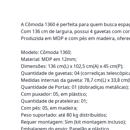
A Cômoda 1360 é perfeita para quem busca espaço
Com 136 cm de largura, possui 4 gavetas com corr
Produzida em MDP e com pés em madeira, oferece r
Modelo: Cômoda 1360;
Material: MDP em 12mm;
Dimensões: 136 cm(L) x 102,5 cm(A) x 45 cm(P);
Quantidade de gavetas: 04 (corrediças telescópica
Medidas internas da gaveta: 78,7 cm(L) x 33,8 cm(P
Quantidade de Portas: 01 (dobradiças metálicas);
Com puxador: 05, em plástico;
Quantidade de prateleiras: 01;
Com pés: 05, em madeira;
Peso suportado: até 80 kg distribuídos;
Requer montagem: Sim (kit montagem incluso);
Embalagem do envio: Papelão e plástico.