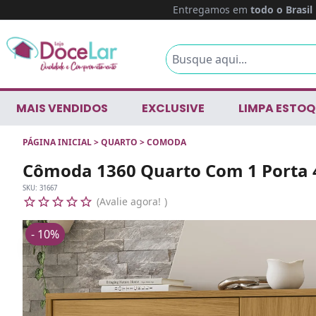
Entregamos em
todo o Brasil
MAIS VENDIDOS
EXCLUSIVE
LIMPA ESTOQ
PÁGINA INICIAL
>
QUARTO
>
COMODA
Cômoda 1360 Quarto Com 1 Porta 
SKU:
31667
Avalie agora!
- 10%