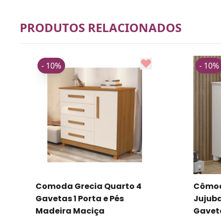
PRODUTOS RELACIONADOS
- 10%
- 10%
Cômoda Quarto Infantil
Cômod
Jujuba com 1 Porta e 3
Quarto
Gavetas
Porta