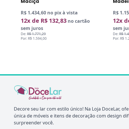
Madeira Maciça
Madei
R$ 1.156,50 no pix à vista
R$ 809,
12x de R$ 107,08
12x d
no cartão
sem juros
sem ju
De:
R$ 1.427,82
De:
R$ 99
Por: R$ 1.285,00
Por: R$ 8
Decore seu lar com estilo único! Na Loja DoceLar, o
única de móveis e itens de decoração com design di
surpreender você.