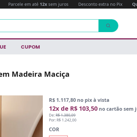
Parcele em até
12x
sem juros
Desconto extra no Pix
Qu
UE
CUPOM
 em Madeira Maciça
R$ 1.117,80 no pix à vista
12x de R$ 103,50
no cartão sem j
De:
R$ 1.380,09
Por: R$ 1.242,00
COR