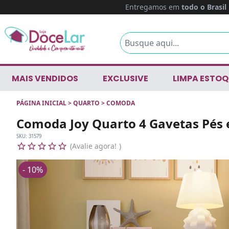
Entregamos em
todo o Brasil
MAIS VENDIDOS
EXCLUSIVE
LIMPA ESTOQ
PÁGINA INICIAL
>
QUARTO
>
COMODA
Comoda Joy Quarto 4 Gavetas Pés
SKU:
31579
Avalie agora!
- 10%