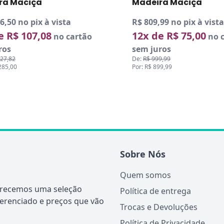
ra Maciça
Madeira Maciça
99 no pix à vista
R$ 690,29 no pix à vista
e R$ 75,00
12x de R$ 63,92
no cartão
no c
ros
sem juros
9,99
De:
R$ 852,17
99,99
Por: R$ 766,99
Sobre Nós
Quem somos
ferecemos uma seleção
Política de entrega
ferenciado e preços que vão
Trocas e Devoluções
Política de Privacidade