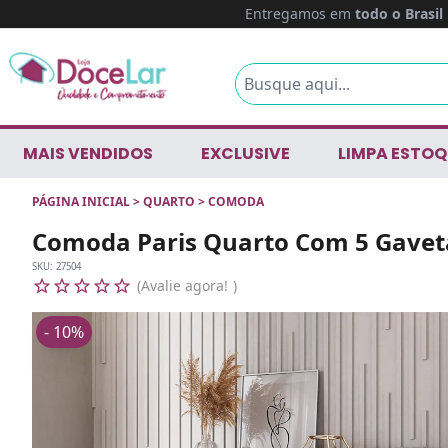
Entregamos em
todo o Brasil
MAIS VENDIDOS
EXCLUSIVE
LIMPA ESTOQ
PÁGINA INICIAL
>
QUARTO
>
COMODA
Comoda Paris Quarto Com 5 Gaveta
SKU:
27504
Avalie agora!
- 10%