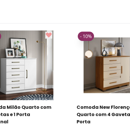
- 10%
a Milão Quarto com
Comoda New Florenç
tas e 1 Porta
Quarto com 4 Gavetas
onal
Porta