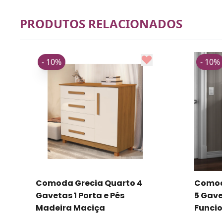
PRODUTOS RELACIONADOS
- 10%
- 10%
Comoda Grecia Quarto 4
Comod
Gavetas 1 Porta e Pés
5 Gave
Madeira Maciça
Funci