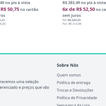
40 no pix à vista
R$ 283,49 no pix à vista
 R$ 50,75
6x de R$ 52,50
no cartão
no ca
ros
sem juros
1,31
De:
R$ 349,99
06,00
Por: R$ 314,99
Sobre Nós
Quem somos
ferecemos uma seleção
Política de entrega
ferenciado e preços que vão
Trocas e Devoluções
Política de Privacidade
Segurança da Loja