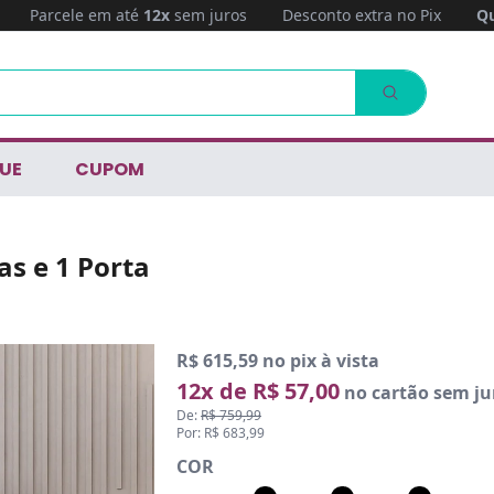
Parcele em até
12x
sem juros
Desconto extra no Pix
Qu
UE
CUPOM
s e 1 Porta
R$ 615,59 no pix à vista
12x de R$ 57,00
no cartão sem ju
De:
R$ 759,99
Por: R$ 683,99
COR