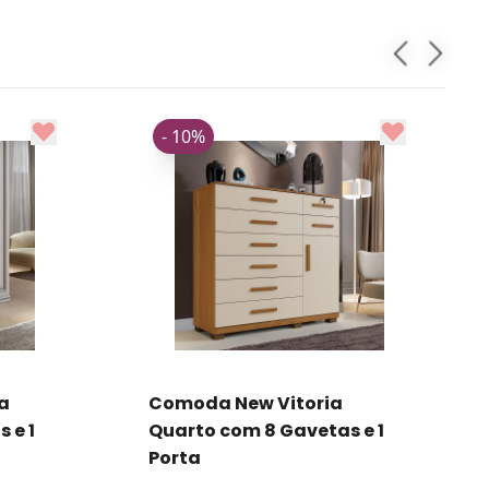
- 10%
a
Comoda New Vitoria
 e 1
Quarto com 8 Gavetas e 1
Porta