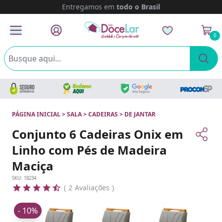
Entregamos em
todo o Brasil
0
PÁGINA INICIAL
>
SALA
>
CADEIRAS
>
DE JANTAR
Conjunto 6 Cadeiras Onix em
Linho com Pés de Madeira
Maciça
SKU:
18234
2
Avaliações
- 10%