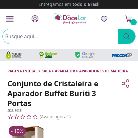
Entregamos em
todo o Brasil
0
PÁGINA INICIAL
>
SALA
>
APARADOR
>
APARADORES DE MADEIRA
Conjunto de Cristaleira e
Aparador Buffet Buriti 3
Portas
SKU:
30131
Avalie agora!
- 10%