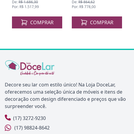
De:
R$ 1.686,30
De:
R$ 864,62
D
Por: R$ 1.517,99
Por: R$ 778,00
P
COMPRAR
COMPRAR
Decore seu lar com estilo único! Na Loja DoceLar,
oferecemos uma seleção única de móveis e itens de
decoração com design diferenciado e preços que vão
surpreender você.
(17) 3272-9230
(17) 98824-8642