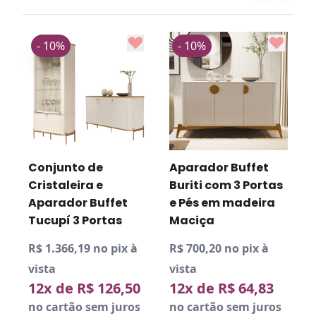
- 10%
- 10%
Conjunto de
Aparador Buffet
Cristaleira e
Buriti com 3 Portas
Aparador Buffet
e Pés em madeira
Tucupí 3 Portas
Maciça
R$ 1.366,19 no pix à
R$ 700,20 no pix à
R
vista
vista
v
12x de R$ 126,50
12x de R$ 64,83
no cartão sem juros
no cartão sem juros