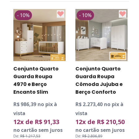
- 10%
- 10%
R
v
Conjunto Quarto
Conjunto Quarto
Guarda Roupa
Guarda Roupa
a
4970 e Berço
Cômoda Jujuba e
D
P
Encanto Slim
Berço Conforto
R$ 986,39 no pix à
R$ 2.273,40 no pix à
vista
vista
12x de R$ 91,33
12x de R$ 210,50
no cartão sem juros
no cartão sem juros
De:
R$ 1.217,53
De:
R$ 2.806,89