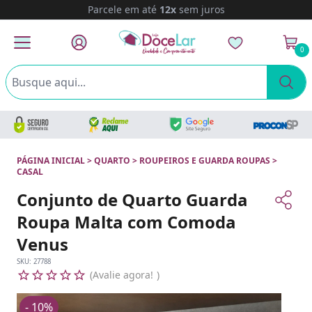
Parcele em até
12x
sem juros
0
PÁGINA INICIAL
>
QUARTO
>
ROUPEIROS E GUARDA ROUPAS
>
CASAL
Conjunto de Quarto Guarda
Roupa Malta com Comoda
Venus
SKU:
27788
Avalie agora!
- 10%