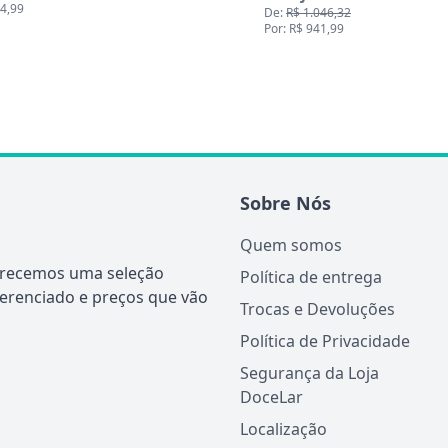
 1.046,32
De:
R$ 1.499,99
$ 941,99
Por: R$ 1.349,99
Sobre Nós
Quem somos
ferecemos uma seleção
Política de entrega
ferenciado e preços que vão
Trocas e Devoluções
Política de Privacidade
Segurança da Loja
DoceLar
Localização