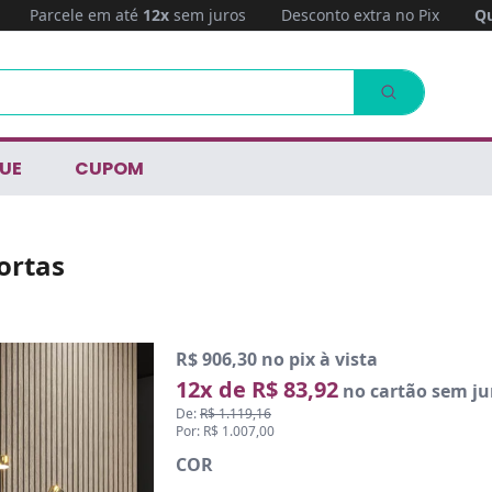
Parcele em até
12x
sem juros
Desconto extra no Pix
Qu
UE
CUPOM
ortas
R$ 906,30 no pix à vista
12x de R$ 83,92
no cartão sem ju
De:
R$ 1.119,16
Por: R$ 1.007,00
COR