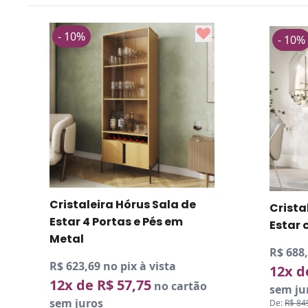
- 1
- 10%
Cris
Cristaleira Paraty Sala de
Tucu
Estar com 4 Portas e LED
de M
R$ 688,49 no pix à vista
R$ 84
12x de R$ 63,75
no cartão
12x
sem juros
sem 
De:
R$ 849,99