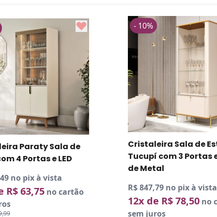
0%
- 10%
taleira Sala de Estar
Cristaleira Stella S
pí com 3 Portas e Pés
Estar 2 Portas Pés 
etal
com Led
7,79 no pix à vista
R$ 1.214,99 no pix à 
 de R$ 78,50
12x de R$ 112,50
no cartão
juros
sem juros