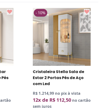
- 10%
Aparador Arumã Sala de
Estar Com 1 Gaveta
R$ 459,89 no pix à vista
10x de R$ 51,10
no cartão
sem juros
De:
R$ 567,56
Por: R$ 510,99
ala de
de Aço
vista
no cartão