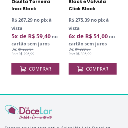
Oculta Torneira
Black e Válvula
Inox Black
Click Black
R$ 267,29 no pix à
R$ 275,39 no pix à
R
vista
vista
v
5x de R$ 59,40
6x de R$ 51,00
o
no
no
cartão sem juros
cartão sem juros
De:
R$ 329,97
De:
R$ 339,97
D
Por: R$ 296,99
Por: R$ 305,99
P
COMPRAR
COMPRAR