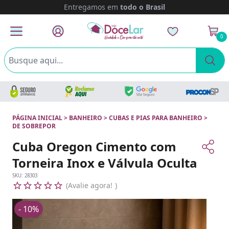
Entregamos em
todo o Brasil
0
PÁGINA INICIAL
>
BANHEIRO
>
CUBAS E PIAS PARA BANHEIRO
>
DE SOBREPOR
Cuba Oregon Cimento com
Torneira Inox e Válvula Oculta
SKU:
28303
Avalie agora!
- 10%