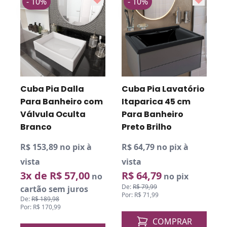
- 10%
- 10%
R
v
o
Cuba Pia Dalla
Cuba Pia Lavatório
D
P
Para Banheiro com
Itaparica 45 cm
Válvula Oculta
Para Banheiro
Branco
Preto Brilho
R$ 153,89 no pix à
R$ 64,79 no pix à
vista
vista
3x de R$ 57,00
R$ 64,79
no
no pix
De:
R$ 79,99
cartão sem juros
Por: R$ 71,99
De:
R$ 189,98
Por: R$ 170,99
COMPRAR