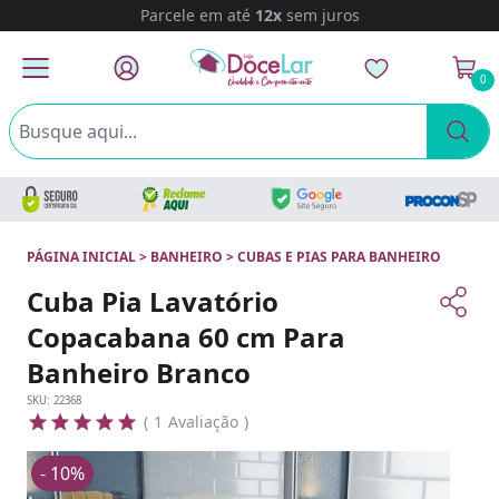
Parcele em até
12x
sem juros
0
PÁGINA INICIAL
>
BANHEIRO
>
CUBAS E PIAS PARA BANHEIRO
Cuba Pia Lavatório
Copacabana 60 cm Para
Banheiro Branco
SKU:
22368
1
Avaliação
- 10%