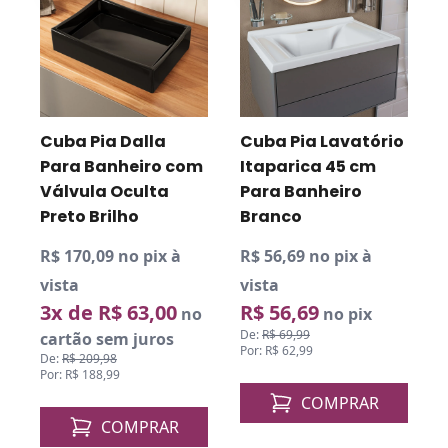
o
Cuba Pia Dalla
Cuba Pia Lavatório
Para Banheiro com
Itaparica 45 cm
Válvula Oculta
Para Banheiro
Preto Brilho
Branco
R$ 170,09 no pix à
R$ 56,69 no pix à
R
vista
vista
v
3x de R$ 63,00
R$ 56,69
o
no
no pix
De:
R$ 69,99
cartão sem juros
Por: R$ 62,99
De:
R$ 209,98
D
Por: R$ 188,99
P
COMPRAR
COMPRAR