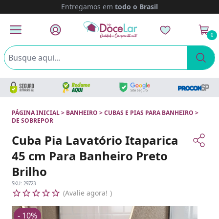
Entregamos em
todo o Brasil
0
PÁGINA INICIAL
>
BANHEIRO
>
CUBAS E PIAS PARA BANHEIRO
>
DE SOBREPOR
Cuba Pia Lavatório Itaparica
45 cm Para Banheiro Preto
Brilho
SKU:
29723
Avalie agora!
- 10%