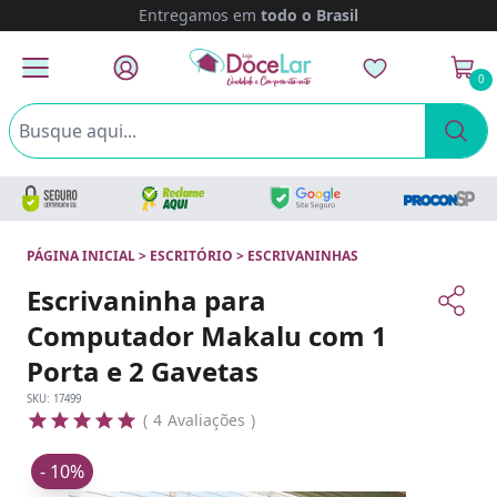
Parcele em até
12x
sem juros
0
PÁGINA INICIAL
>
ESCRITÓRIO
>
ESCRIVANINHAS
Escrivaninha para
Computador Makalu com 1
Porta e 2 Gavetas
SKU:
17499
4
Avaliações
- 10%