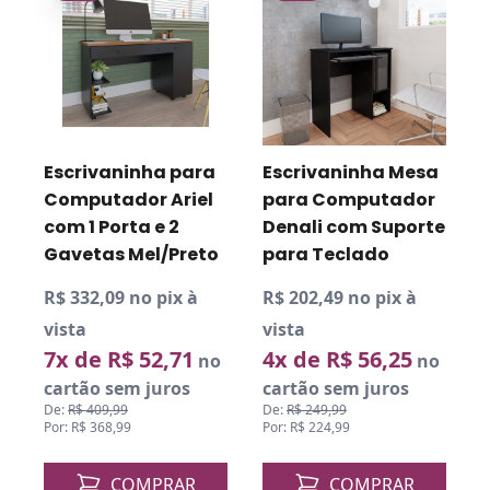
R
v
Escrivaninha Mesa
Mesa Para
para Computador
Computador
Denali com Suporte
Escrivaninha 4115
D
P
para Teclado
com 2 Gavetas
R$ 202,49 no pix à
R$ 201,60 no pix à
vista
vista
4x de R$ 56,25
4x de R$ 56,00
o
no
no
cartão sem juros
cartão sem juros
De:
R$ 249,99
De:
R$ 249,39
Por: R$ 224,99
Por: R$ 224,00
COMPRAR
COMPRAR