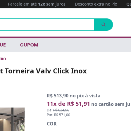
Parcele em até
12x
sem juros
Desconto extra no Pix
Qu
UE
CUPOM
IRO
 Torneira Valv Click Inox
R$ 513,90 no pix à vista
11x de R$ 51,91
no cartão sem ju
De:
R$ 634,96
Por: R$ 571,00
COR