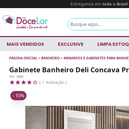
Entregamos em
todo o Brasil
MAIS VENDIDOS
EXCLUSIVE
LIMPA ESTOQ
PÁGINA INICIAL
>
BANHEIRO
>
ARMARIOS E GABINETES PARA BANHE
Gabinete Banheiro Deli Concava Prt
SKU:
19856
1
Avaliação
- 10%