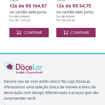
12x de R$ 164,67
12x de R$ 54,75
no cartão sem juros
no cartão sem juros
De:
R$ 2.195,63
De:
R$ 729,99
D
Por: R$ 1.976,00
Por: R$ 656,99
P
COMPRAR
COMPRAR
Decore seu lar com estilo único! Na Loja DoceLar,
oferecemos uma seleção única de móveis e itens de
decoração com design diferenciado e preços que vão
surpreender você.