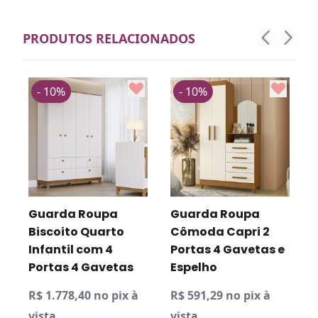
PRODUTOS RELACIONADOS
- 10%
- 10%
Guarda Roupa
Guarda Roupa
Biscoito Quarto
Cômoda Capri 2
Infantil com 4
Portas 4 Gavetas e
Portas 4 Gavetas
Espelho
R$ 1.778,40 no pix à
R$ 591,29 no pix à
R
vista
vista
v