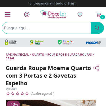
Entregamos em
todo o Brasil
0
PÁGINA INICIAL
>
QUARTO
>
ROUPEIROS E GUARDA ROUPAS
>
CASAL
Guarda Roupa Moema Quarto
com 3 Portas e 2 Gavetas
Espelho
SKU:
26841
Avalie agora!
- 10%