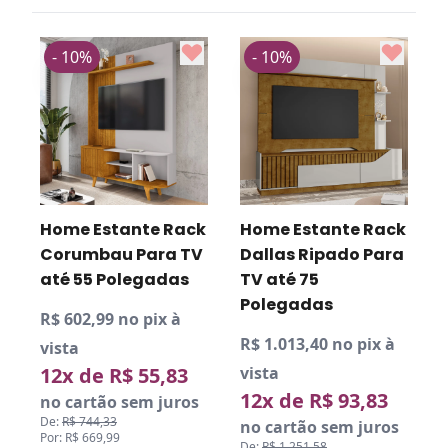
- 10%
- 10%
k
Home Estante Rack
Home Estante Rack
Corumbau Para TV
Dallas Ripado Para
até 55 Polegadas
TV até 75
Polegadas
R$ 602,99 no pix à
R$ 1.013,40 no pix à
R
vista
12x de R$ 55,83
vista
v
12x de R$ 93,83
no cartão sem juros
De:
R$ 744,33
no cartão sem juros
Por: R$ 669,99
De:
R$ 1.251,58
D