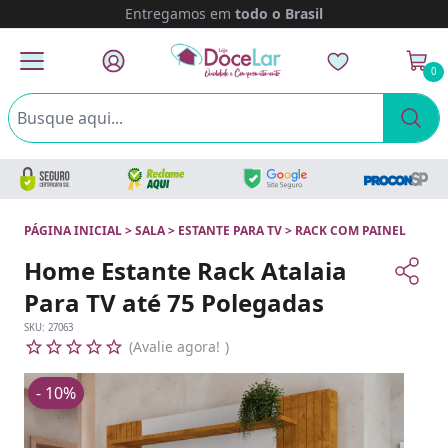
Entregamos em
todo o Brasil
0
PÁGINA INICIAL
>
SALA
>
ESTANTE PARA TV
>
RACK COM PAINEL
Home Estante Rack Atalaia
Para TV até 75 Polegadas
SKU:
27063
Avalie agora!
- 10%