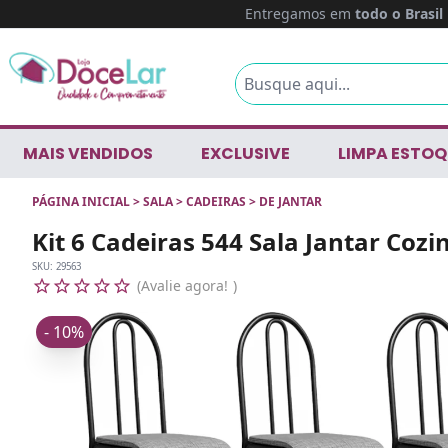
Entregamos em
todo o Brasil
MAIS VENDIDOS
EXCLUSIVE
LIMPA ESTOQ
PÁGINA INICIAL
>
SALA
>
CADEIRAS
>
DE JANTAR
Kit 6 Cadeiras 544 Sala Jantar Coz
SKU:
29563
Avalie agora!
- 10%