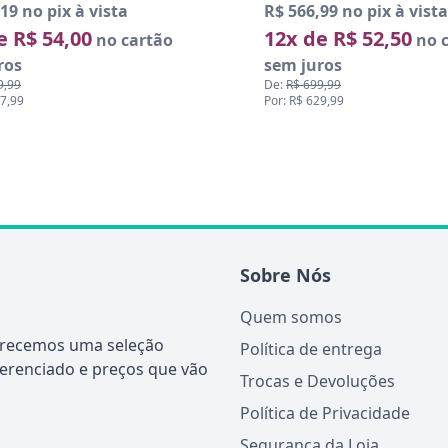
19 no pix à vista
R$ 566,99 no pix à vista
e R$ 54,00
12x de R$ 52,50
no cartão
no c
ros
sem juros
9,99
De:
R$ 699,99
47,99
Por: R$ 629,99
Sobre Nós
Quem somos
ferecemos uma seleção
Política de entrega
ferenciado e preços que vão
Trocas e Devoluções
Política de Privacidade
Segurança da Loja