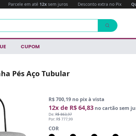
Parcele em até
12x
sem juros
Desconto extra no Pix
Qu
UE
CUPOM
inha Pés Aço Tubular
R$ 700,19 no pix à vista
12x de R$ 64,83
no cartão sem ju
De:
R$ 863,97
Por: R$ 777,99
COR