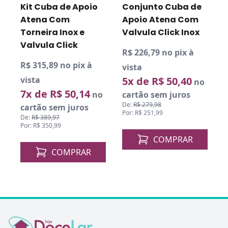
Kit Cuba de Apoio
Conjunto Cuba de
Atena Com
Apoio Atena Com
Torneira Inox e
Valvula Click Inox
Valvula Click
R$ 226,79 no pix à
R$ 315,89 no pix à
R
vista
vista
5x de R$ 50,40
v
no
7x de R$ 50,14
o
no
cartão sem juros
De:
R$ 279,98
cartão sem juros
Por: R$ 251,99
De:
R$ 389,97
D
Por: R$ 350,99
P
COMPRAR
COMPRAR