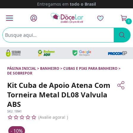
Entregamos em
todo o Brasil
0
PÁGINA INICIAL
>
BANHEIRO
>
CUBAS E PIAS PARA BANHEIRO
>
DE SOBREPOR
Kit Cuba de Apoio Atena Com
Torneira Metal DL08 Valvula
ABS
SKU:
19941
Avalie agora!
- 10%