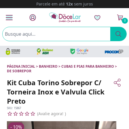
Parcele em até
12x
sem juros
0
PÁGINA INICIAL
>
BANHEIRO
>
CUBAS E PIAS PARA BANHEIRO
>
DE SOBREPOR
Kit Cuba Torino Sobrepor C/
Torneira Inox e Valvula Click
Preto
SKU:
15867
Avalie agora!
- 10%