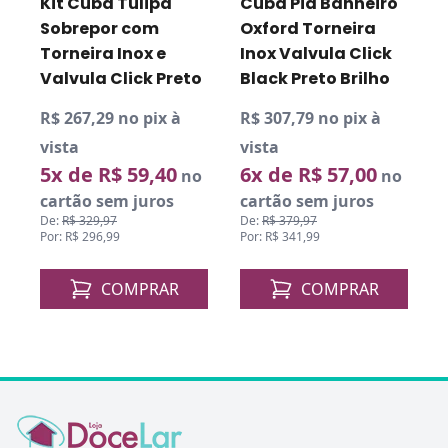
Kit Cuba Tulipa
Cuba Pia Banheiro
Sobrepor com
Oxford Torneira
Torneira Inox e
Inox Valvula Click
D
P
Valvula Click Preto
Black Preto Brilho
R$ 267,29 no pix à
R$ 307,79 no pix à
vista
vista
5x de R$ 59,40
6x de R$ 57,00
o
no
no
cartão sem juros
cartão sem juros
De:
R$ 329,97
De:
R$ 379,97
Por: R$ 296,99
Por: R$ 341,99
COMPRAR
COMPRAR