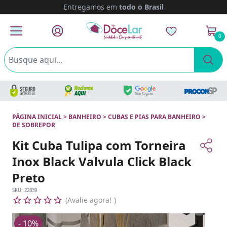
Entregamos em
todo o Brasil
0
PÁGINA INICIAL
>
BANHEIRO
>
CUBAS E PIAS PARA BANHEIRO
>
DE SOBREPOR
Kit Cuba Tulipa com Torneira
Inox Black Valvula Click Black
Preto
SKU:
22839
Avalie agora!
- 10%