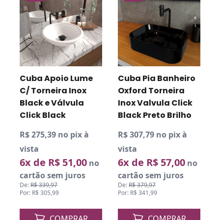
Cuba Apoio Lume
Cuba Pia Banheiro
C/ Torneira Inox
Oxford Torneira
k
Black e Válvula
Inox Valvula Click
Click Black
Black Preto Brilho
R$ 275,39 no pix à
R$ 307,79 no pix à
R
vista
vista
v
6x de R$ 51,00
6x de R$ 57,00
o
no
no
cartão sem juros
cartão sem juros
De:
R$ 339,97
De:
R$ 379,97
D
Por: R$ 305,99
Por: R$ 341,99
P
COMPRAR
COMPRAR